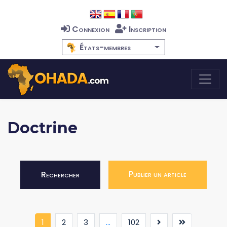
Connexion
Inscription
États-membres
Doctrine
Publier un article
Rechercher
(current)
1
2
3
...
102