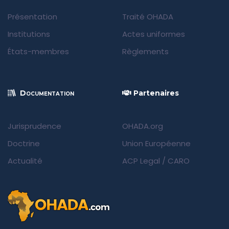
Présentation
Traité OHADA
Institutions
Actes uniformes
États-membres
Règlements
Documentation
Partenaires
Jurisprudence
OHADA.org
Doctrine
Union Européenne
Actualité
ACP Legal
/
CARO