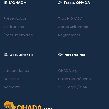
L'OHADA
Textes OHADA
Présentation
Traité OHADA
Institutions
Actes uniformes
États-membres
Règlements
Documentation
Partenaires
Jurisprudence
OHADA.org
Doctrine
Union Européenne
Actualité
ACP Legal
/
CARO