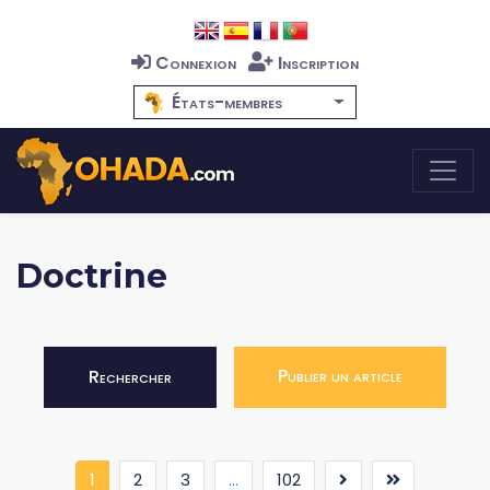
Connexion
Inscription
États-membres
Doctrine
Publier un article
Rechercher
(current)
1
2
3
...
102