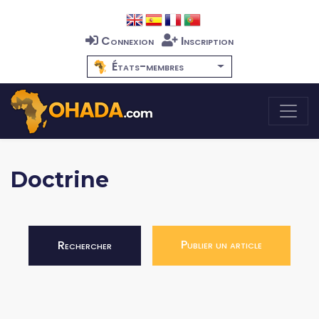
Connexion
Inscription
États-membres
Doctrine
Publier un article
Rechercher