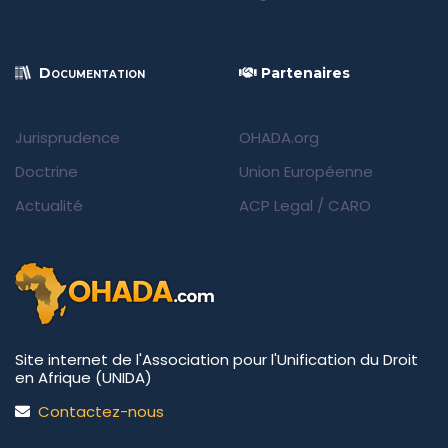
Documentation
Partenaires
Jurisprudence
OHADA.org
Doctrine
Union Européenne
Actualité
ACP Legal
/
CARO
Site internet de l'Association pour l'Unification du Droit
en Afrique (UNIDA)
Contactez-nous