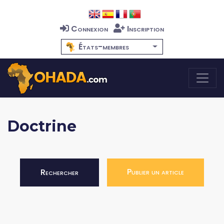
Connexion
Inscription
États-membres
Doctrine
Publier un article
Rechercher