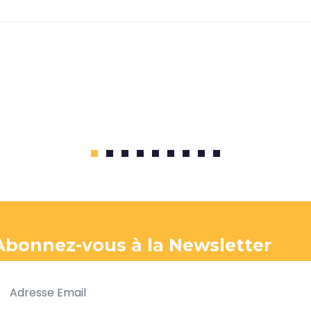
1
2
3
4
5
6
7
8
9
Abonnez-vous à la Newsletter