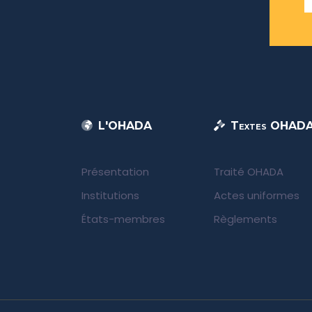
L'OHADA
Textes OHAD
Présentation
Traité OHADA
Institutions
Actes uniformes
États-membres
Règlements