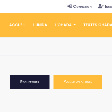
Connexion
Insc
ACCUEIL
L'UNIDA
L'OHADA
TEXTES OHAD
Publier un article
Rechercher