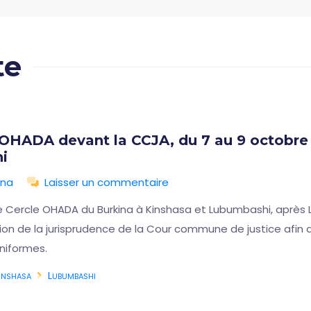
te
 OHADA devant la CCJA, du 7 au 9 octobre 
i
ina
Laisser un commentaire
e Cercle OHADA du Burkina à Kinshasa et Lubumbashi, après L
ution de la jurisprudence de la Cour commune de justice afi
niformes.
inshasa
Lubumbashi