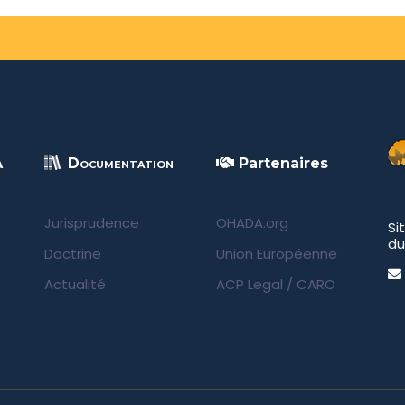
A
Documentation
Partenaires
Jurisprudence
OHADA.org
Si
du
Doctrine
Union Européenne
Actualité
ACP Legal
/
CARO