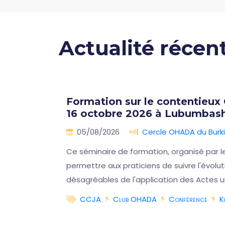
Actualité récen
lles
Formation sur le contentieux
16 octobre 2026 à Lubumbash
🇨🇩
05/08/2026
Cercle OHADA du Burk
on
Ce séminaire de formation, organisé par l
iques
permettre aux praticiens de suivre l'évol
désagréables de l'application des Actes u
CCJA
Club OHADA
Conférence
K
a suite