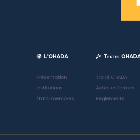
L'OHADA
Textes OHAD
Présentation
Traité OHADA
Institutions
Actes uniformes
États-membres
Règlements