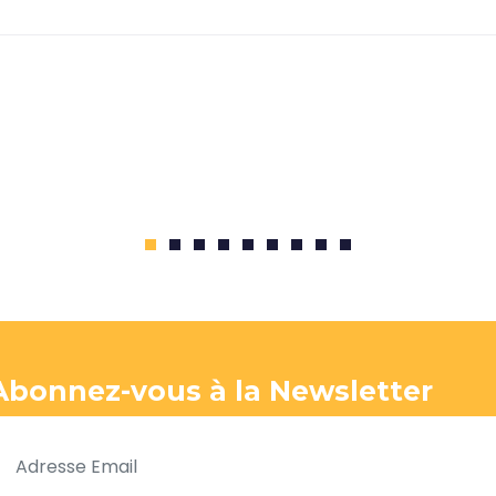
1
2
3
4
5
6
7
8
9
Abonnez-vous à la Newsletter