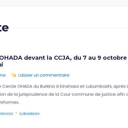
te
 OHADA devant la CCJA, du 7 au 9 octobre 
i
ina
Laisser un commentaire
e Cercle OHADA du Burkina à Kinshasa et Lubumbashi, après L
ution de la jurisprudence de la Cour commune de justice afi
niformes.
inshasa
Lubumbashi