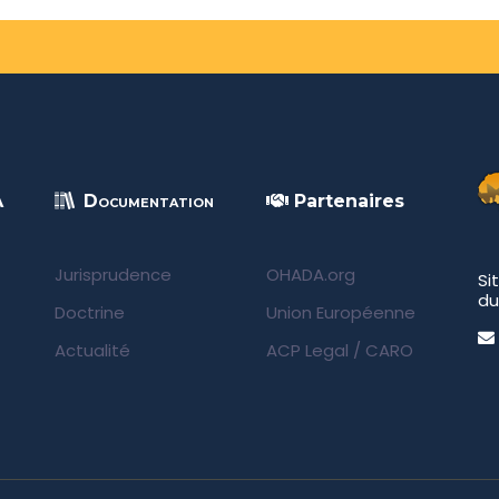
A
Documentation
Partenaires
Jurisprudence
OHADA.org
Si
du
Doctrine
Union Européenne
Actualité
ACP Legal
/
CARO