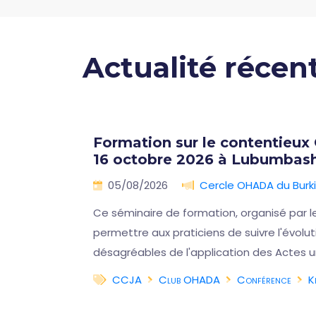
Actualité récen
lles
Formation sur le contentieux
16 octobre 2026 à Lubumbash
🇨🇩
05/08/2026
Cercle OHADA du Burk
on
Ce séminaire de formation, organisé par l
iques
permettre aux praticiens de suivre l'évol
désagréables de l'application des Actes u
CCJA
Club OHADA
Conférence
K
a suite