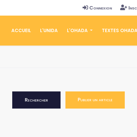
Connexion
Insc
ACCUEIL
L'UNIDA
L'OHADA
TEXTES OHAD
Publier un article
Rechercher