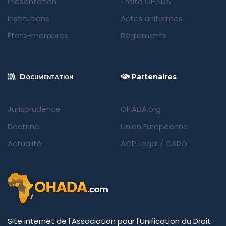
Présentation
Traité OHADA
Institutions
Actes uniformes
États-membres
Règlements
Documentation
Partenaires
Jurisprudence
OHADA.org
Doctrine
Union Européenne
Actualité
ACP Legal
/
CARO
Site internet de l'Association pour l'Unification du Droit