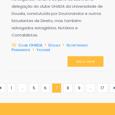
delegação do clube OHADA da Universidade de
Douala, constutuída por Doutorandos e outros
Estudantes de Direito, mas também
advogados estagiários, Notários e
Contabilistas.
Clube OHADA
Douala
Secretariado
Permanente
Yaoundé
Lire la suite
(current)
1
...
5
6
7
8
9
...
17