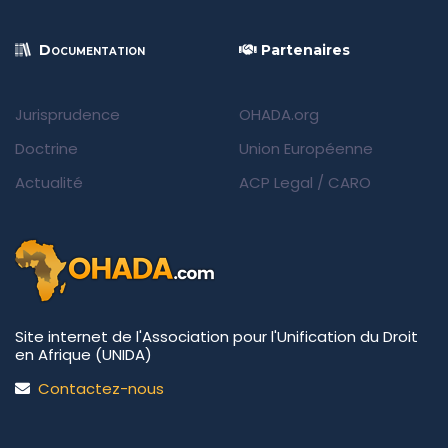
Documentation
Partenaires
Jurisprudence
OHADA.org
Doctrine
Union Européenne
Actualité
ACP Legal
/
CARO
Site internet de l'Association pour l'Unification du Droit
en Afrique (UNIDA)
Contactez-nous