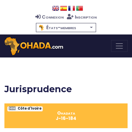
Connexion
Inscription
États-membres
Jurisprudence
🇨🇮
Côte d'Ivoire
Ohadata
J-16-184