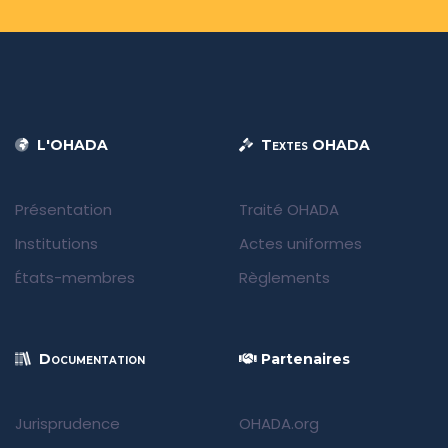
L'OHADA
Textes OHADA
Présentation
Traité OHADA
Institutions
Actes uniformes
États-membres
Règlements
Documentation
Partenaires
Jurisprudence
OHADA.org