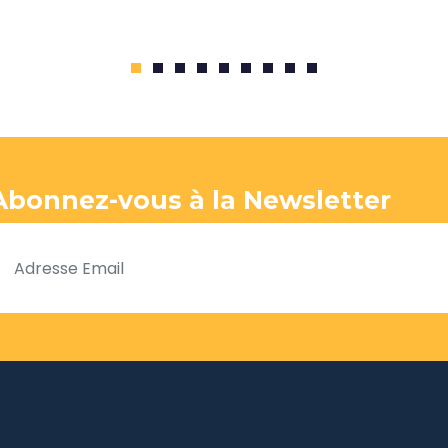
1
2
3
4
5
6
7
8
9
Abonnez-vous à la Newsletter