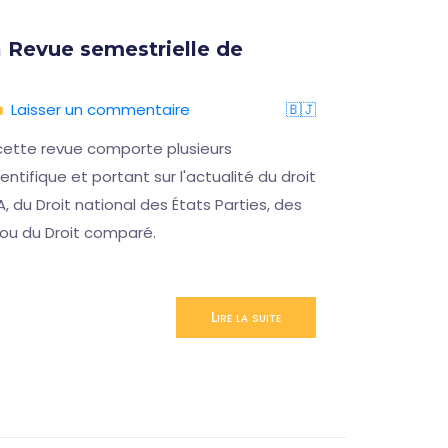
 Revue semestrielle de
Format
16 oct
Laisser un commentaire
🇧🇯
05/08/
cette revue comporte plusieurs
Ce sémina
ntifique et portant sur l'actualité du droit
permettre
A, du Droit national des États Parties, des
désagréab
 ou du Droit comparé.
CCJA
Lire la suite