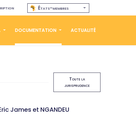
ription
États-membres
A
DOCUMENTATION
ACTUALITÉ
Toute la
jurisprudence
Eric James et NGANDEU