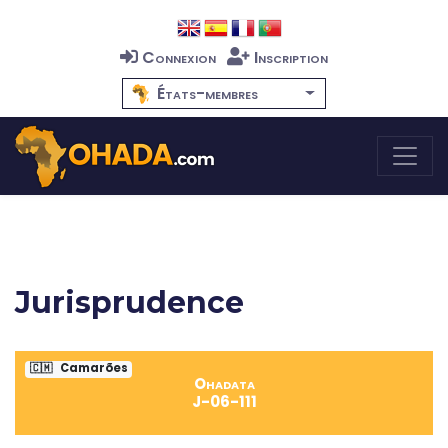
Connexion
Inscription
États-membres
Jurisprudence
🇨🇲
Camarões
Ohadata
J-06-111