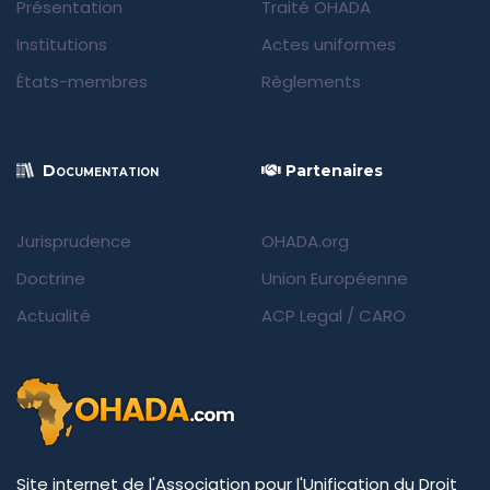
Présentation
Traité OHADA
Institutions
Actes uniformes
États-membres
Règlements
Documentation
Partenaires
Jurisprudence
OHADA.org
Doctrine
Union Européenne
Actualité
ACP Legal
/
CARO
Site internet de l'Association pour l'Unification du Droit