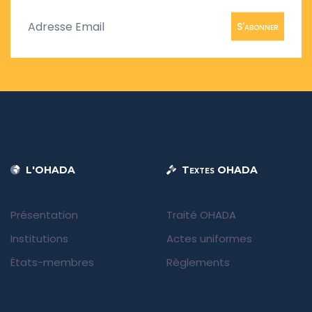
S'abonner
L'OHADA
Textes OHADA
Présentation
Traité OHADA
Institutions
Actes uniformes
États-membres
Règlements