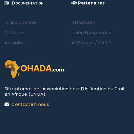
Documentation
Partenaires
Jurisprudence
OHADA.org
Doctrine
Union Européenne
Actualité
ACP Legal
/
CARO
Site internet de l'Association pour l'Unification du Droit
en Afrique (UNIDA)
Contactez-nous