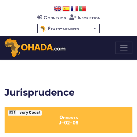
Connexion
Inscription
États-membres
Jurisprudence
🇨🇮
Ivory Coast
Ohadata
J-02-05