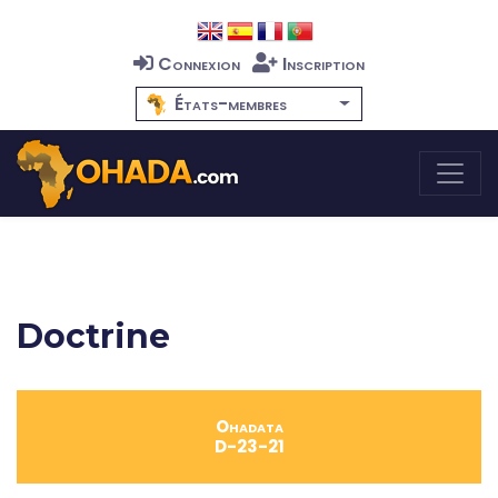
Connexion
Inscription
États-membres
Doctrine
Ohadata
D-23-21