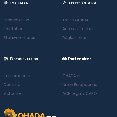
L'OHADA
Textes OHADA
Présentation
Traité OHADA
Institutions
Actes uniformes
États-membres
Règlements
Documentation
Partenaires
Jurisprudence
OHADA.org
Doctrine
Union Européenne
Actualité
ACP Legal
/
CARO