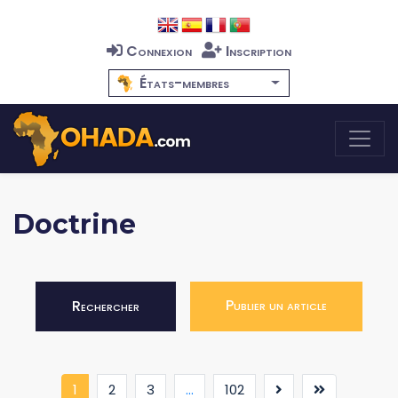
Connexion
Inscription
États-membres
Doctrine
Publier un article
Rechercher
(current)
1
2
3
...
102