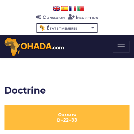
Connexion
Inscription
États-membres
Doctrine
Ohadata
D-22-33