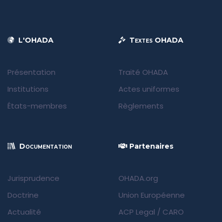
L'OHADA
Textes OHADA
Présentation
Traité OHADA
Institutions
Actes uniformes
États-membres
Règlements
Documentation
Partenaires
Jurisprudence
OHADA.org
Doctrine
Union Européenne
Actualité
ACP Legal
/
CARO