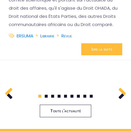
droit des affaires, qu'il s'agisse du Droit OHADA, du
Droit national des États Parties, des autres Droits
communautaires africains ou du Droit comparé.
ERSUMA
Librairie
Revue
Lire la suite
1
2
3
4
5
6
7
8
9
Toute l'actualité