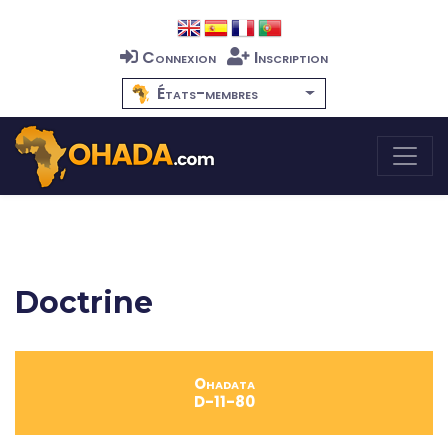
Connexion
Inscription
États-membres
Doctrine
Ohadata
D-11-80