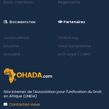
États-membres
Règlements
Documentation
Partenaires
Jurisprudence
OHADA.org
Doctrine
Union Européenne
Actualité
ACP Legal
/
CARO
Site internet de l'Association pour l'Unification du Droit
en Afrique (UNIDA)
Contactez-nous