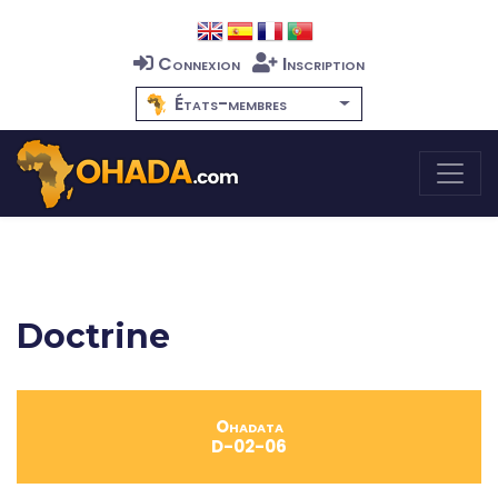
Connexion
Inscription
États-membres
Doctrine
Ohadata
D-02-06