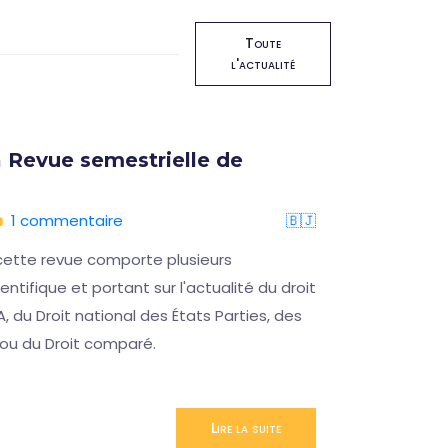
Toute
l'actualité
 Revue semestrielle de
Format
16 oct
1 commentaire
🇧🇯
05/08/
cette revue comporte plusieurs
Ce sémina
ntifique et portant sur l'actualité du droit
permettre
A, du Droit national des États Parties, des
désagréab
 ou du Droit comparé.
CCJA
Lire la suite