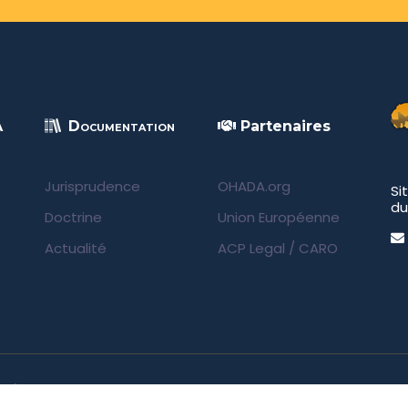
A
Documentation
Partenaires
Jurisprudence
OHADA.org
Si
du
Doctrine
Union Européenne
Actualité
ACP Legal
/
CARO
rvés