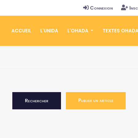
Connexion
Insc
ACCUEIL
L'UNIDA
L'OHADA
TEXTES OHAD
Publier un article
Rechercher