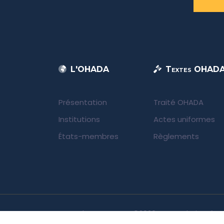
L'OHADA
Textes OHAD
Présentation
Traité OHADA
Institutions
Actes uniformes
États-membres
Règlements
UNIDA | OHADA.com
©2026 • Tous droits rése