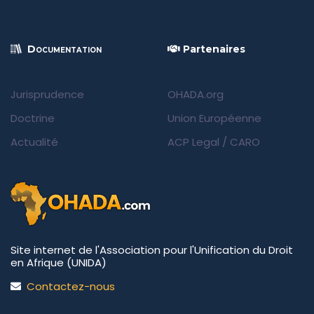
Documentation
Partenaires
Jurisprudence
OHADA.org
Doctrine
Union Européenne
Actualité
ACP Legal
/
CARO
Site internet de l'Association pour l'Unification du Droit
en Afrique (UNIDA)
Contactez-nous