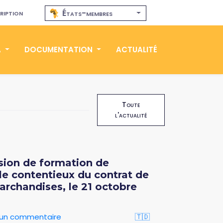
ription
États-membres
A
DOCUMENTATION
ACTUALITÉ
Toute
l'actualité
ssion de formation de
le contentieux du contrat de
rchandises, le 21 octobre
r un commentaire
🇹🇩