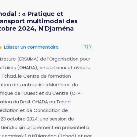
odal : « Pratique et
ransport multimodal des
ctobre 2024, N'Djaména
Laisser un commentaire
🇹🇩
strature (ERSUMA) de l'Organisation pour
Affaires (OHADA), en partenariat avec la
Tchad, le Centre de formation
isation des entreprises Membres de
Afrique de l'Ouest et du Centre (CFP-
ation du Droit OHADA au Tchad
diation et de Conciliation de
23 octobre 2024, une session de
 tiendra simultanément en présentiel à
/ex Kempinski) à N'Djaména (Tchad) et par