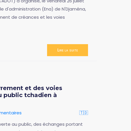
DOT) a organisé, le vendredi 26 juillet
ale d'administration (Ena) de N'Djaména,
ment de créances et les voies
Lire la suite
vrement et des voies
u public tchadien à
mentaires
🇹🇩
uverte au public, des échanges portant