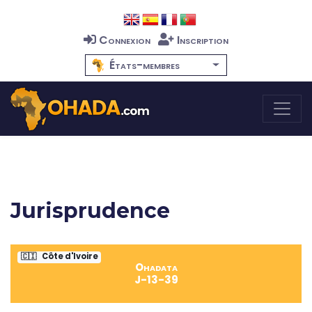
Connexion
Inscription
États-membres
Jurisprudence
🇨🇮
Côte d'Ivoire
Ohadata
J-13-39