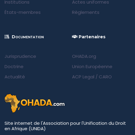
Institutions
Actes uniformes
États-membres
Règlements
Documentation
Partenaires
Jurisprudence
OHADA.org
Doctrine
Union Européenne
Actualité
ACP Legal
/
CARO
Site internet de l'Association pour l'Unification du Droit
en Afrique (UNIDA)