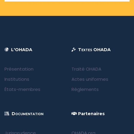
L'OHADA
Textes OHADA
Présentation
Traité OHADA
Institutions
Actes uniformes
États-membres
Règlements
Documentation
Partenaires
Jurisprudence
OHADA.org