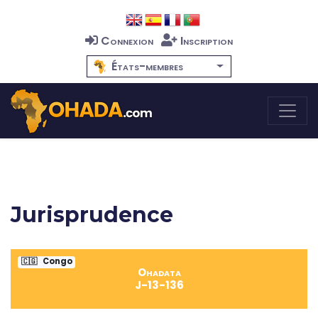
Connexion
Inscription
États-membres
Jurisprudence
🇨🇬
Congo
Ohadata
J-13-136