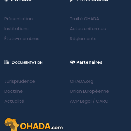
Présentation
Traité OHADA
Institutions
Actes uniformes
États-membres
Règlements
Documentation
Partenaires
Jurisprudence
OHADA.org
Doctrine
Union Européenne
Actualité
ACP Legal
/
CARO