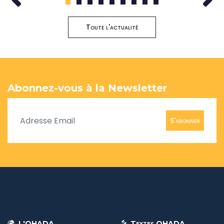
1
2
3
4
5
6
7
8
9
Toute l'actualité
Abonnez-vous à la Newsletter
S'abonner
L'OHADA
Textes OHADA