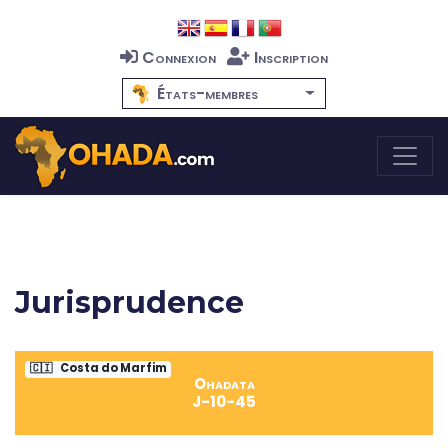
Connexion
Inscription
États-membres
Jurisprudence
🇨🇮
Costa do Marfim
Ohadata
J-10-45