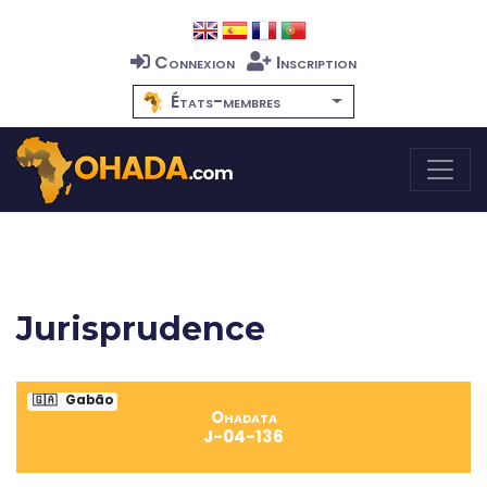
Connexion
Inscription
États-membres
Jurisprudence
🇬🇦
Gabão
Ohadata
J-04-136