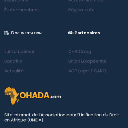
États-membres
Règlements
Documentation
Partenaires
Jurisprudence
OHADA.org
Doctrine
Union Européenne
Actualité
ACP Legal
/
CARO
Site internet de l'Association pour l'Unification du Droit
en Afrique (UNIDA)