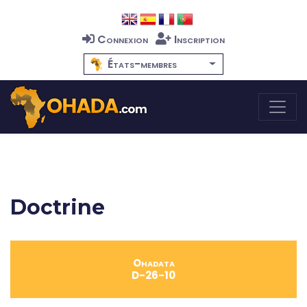
Connexion
Inscription
États-membres
Doctrine
Ohadata
D-26-10