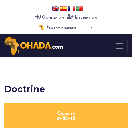
Connexion
Inscription
États-membres
Doctrine
Ohadata
D-25-13