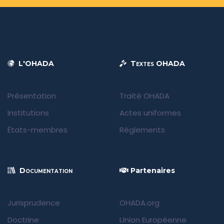
L'OHADA
Textes OHADA
Présentation
Traité OHADA
Institutions
Actes uniformes
États-membres
Règlements
Documentation
Partenaires
Jurisprudence
OHADA.org
Doctrine
Union Européenne