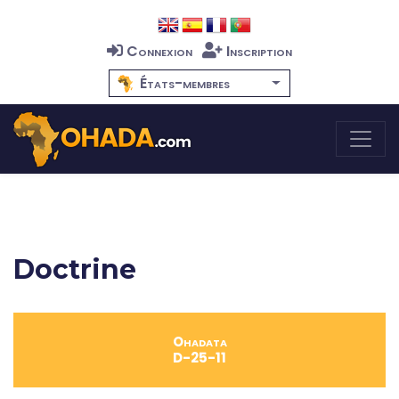
Connexion
Inscription
États-membres
Doctrine
Ohadata
D-25-11