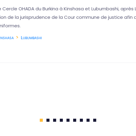
e Cercle OHADA du Burkina à Kinshasa et Lubumbashi, après L
ution de la jurisprudence de la Cour commune de justice afi
niformes.
inshasa
Lubumbashi
1
2
3
4
5
6
7
8
9