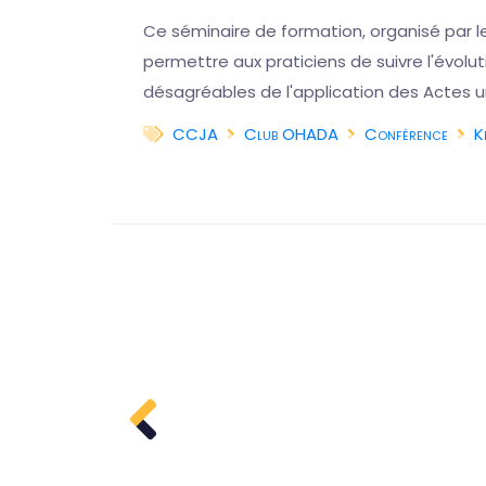
on
Ce séminaire de formation, organisé par l
iques
permettre aux praticiens de suivre l'évol
désagréables de l'application des Actes u
CCJA
Club OHADA
Conférence
K
a suite