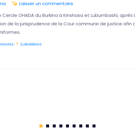
ina
Laisser un commentaire
e Cercle OHADA du Burkina à Kinshasa et Lubumbashi, après L
ution de la jurisprudence de la Cour commune de justice afi
niformes.
inshasa
Lubumbashi
1
2
3
4
5
6
7
8
9