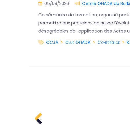
🇨🇩
05/08/2026
Cercle OHADA du Burk
on
Ce séminaire de formation, organisé par l
iques
permettre aux praticiens de suivre l'évol
désagréables de l'application des Actes u
CCJA
Club OHADA
Conférence
K
a suite