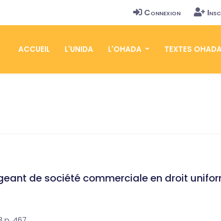
Connexion
Insc
ACCUEIL
L'UNIDA
L'OHADA
TEXTES OHAD
igeant de société commerciale en droit unifo
 p. 467.