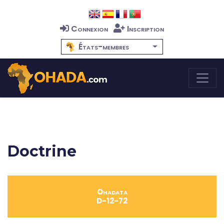
Connexion
Inscription
États-membres
Doctrine
Ohadata
D-12-72