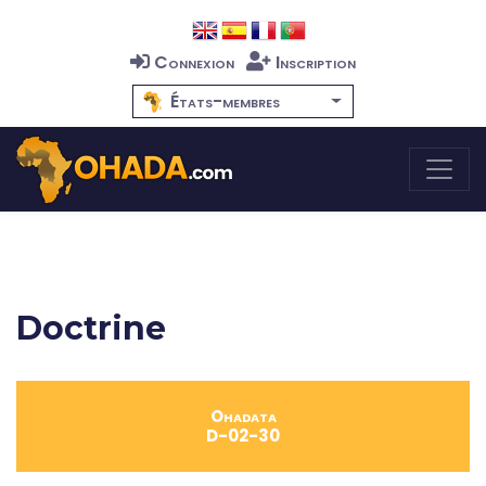
Connexion
Inscription
États-membres
Doctrine
Ohadata
D-02-30