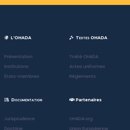
L'OHADA
Textes OHADA
Présentation
Traité OHADA
Institutions
Actes uniformes
États-membres
Règlements
Documentation
Partenaires
Jurisprudence
OHADA.org
Doctrine
Union Européenne