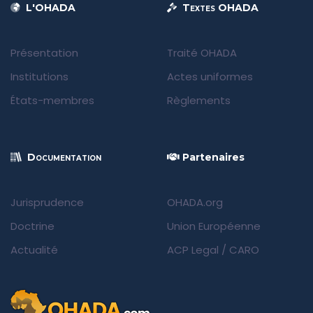
L'OHADA
Textes OHADA
Présentation
Traité OHADA
Institutions
Actes uniformes
États-membres
Règlements
Documentation
Partenaires
Jurisprudence
OHADA.org
Doctrine
Union Européenne
Actualité
ACP Legal
/
CARO