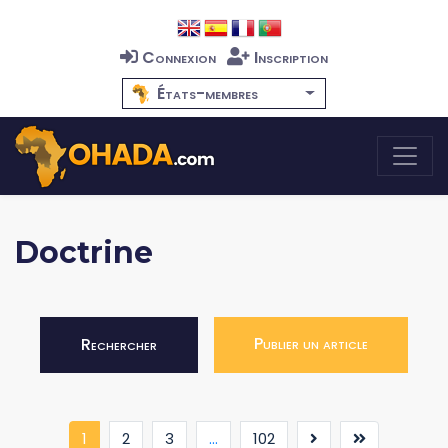
Connexion
Inscription
États-membres
Doctrine
Publier un article
Rechercher
(current)
1
2
3
...
102