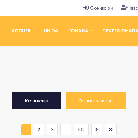
Connexion
Insc
ACCUEIL
L'UNIDA
L'OHADA
TEXTES OHAD
Publier un article
Rechercher
(current)
1
2
3
...
102