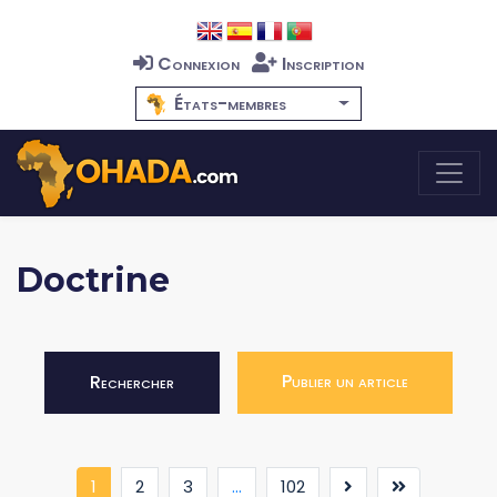
Connexion
Inscription
États-membres
Doctrine
Publier un article
Rechercher
(current)
1
2
3
...
102