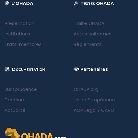
L'OHADA
Textes OHADA
Présentation
Traité OHADA
Institutions
Actes uniformes
États-membres
Règlements
Documentation
Partenaires
Jurisprudence
OHADA.org
Doctrine
Union Européenne
Actualité
ACP Legal
/
CARO