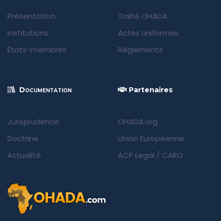
Présentation
Traité OHADA
Institutions
Actes uniformes
États-membres
Règlements
Documentation
Partenaires
Jurisprudence
OHADA.org
Doctrine
Union Européenne
Actualité
ACP Legal
/
CARO