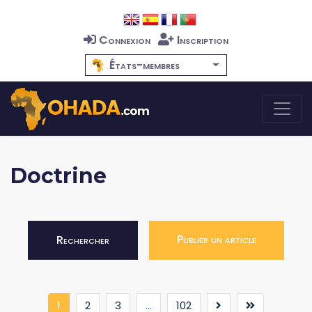
Connexion
Inscription
États-membres
Doctrine
Publier un article
Rechercher
(current)
1
2
3
...
102