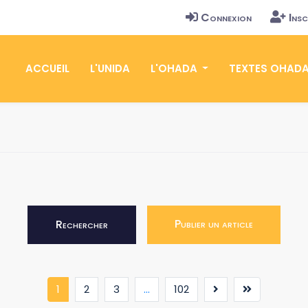
Connexion
Insc
ACCUEIL
L'UNIDA
L'OHADA
TEXTES OHAD
Publier un article
Rechercher
(current)
1
2
3
...
102