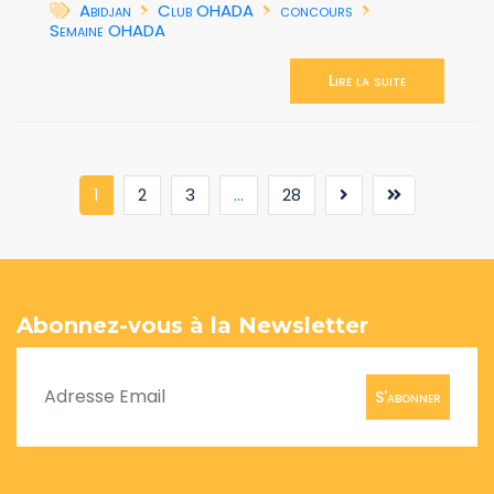
Abidjan
Club OHADA
concours
Semaine OHADA
Lire la suite
(current)
1
2
3
...
28
Abonnez-vous à la Newsletter
S'abonner