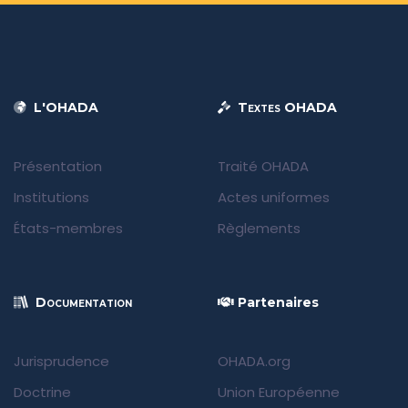
L'OHADA
Textes OHADA
Présentation
Traité OHADA
Institutions
Actes uniformes
États-membres
Règlements
Documentation
Partenaires
Jurisprudence
OHADA.org
Doctrine
Union Européenne