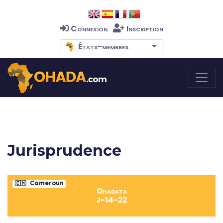
Connexion
Inscription
États-membres
Jurisprudence
🇨🇲
Cameroun
Ohadata
J-14-22