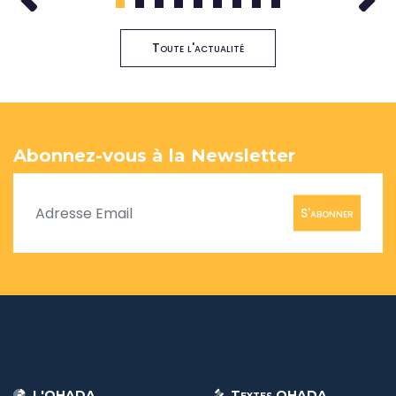
1
2
3
4
5
6
7
8
9
Toute l'actualité
Abonnez-vous à la Newsletter
S'abonner
L'OHADA
Textes OHADA