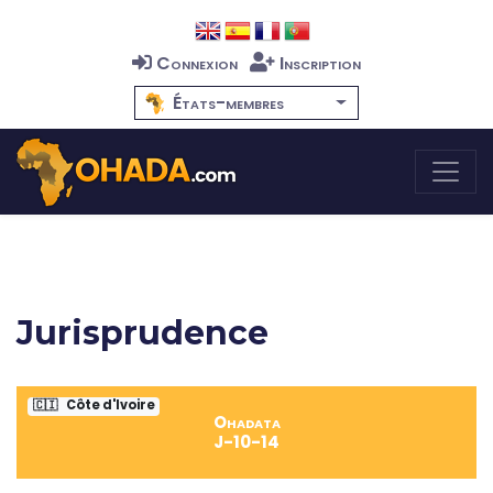
Connexion
Inscription
États-membres
Jurisprudence
🇨🇮
Côte d'Ivoire
Ohadata
J-10-14