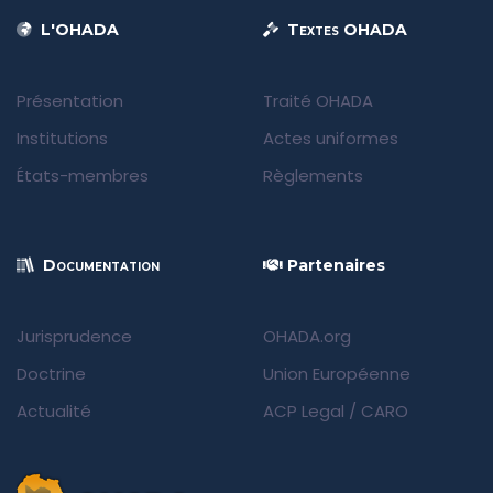
L'OHADA
Textes OHADA
Présentation
Traité OHADA
Institutions
Actes uniformes
États-membres
Règlements
Documentation
Partenaires
Jurisprudence
OHADA.org
Doctrine
Union Européenne
Actualité
ACP Legal
/
CARO