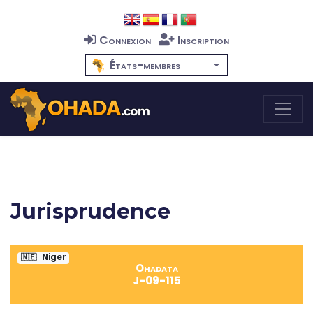
Connexion
Inscription
États-membres
Jurisprudence
🇳🇪
Niger
Ohadata
J-09-115