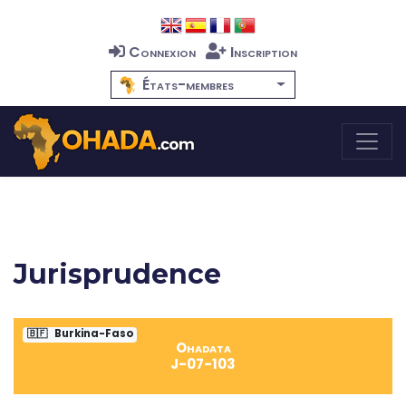
Connexion
Inscription
États-membres
Jurisprudence
🇧🇫
Burkina-Faso
Ohadata
J-07-103