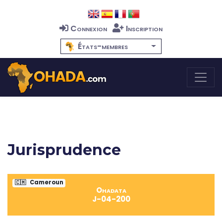
Connexion
Inscription
États-membres
Jurisprudence
🇨🇲
Cameroun
Ohadata
J-04-200