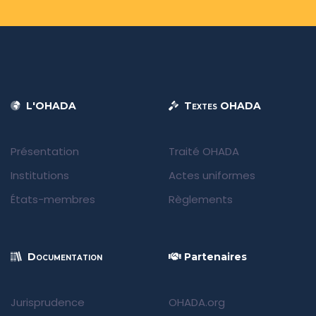
L'OHADA
Textes OHADA
Présentation
Traité OHADA
Institutions
Actes uniformes
États-membres
Règlements
Documentation
Partenaires
Jurisprudence
OHADA.org