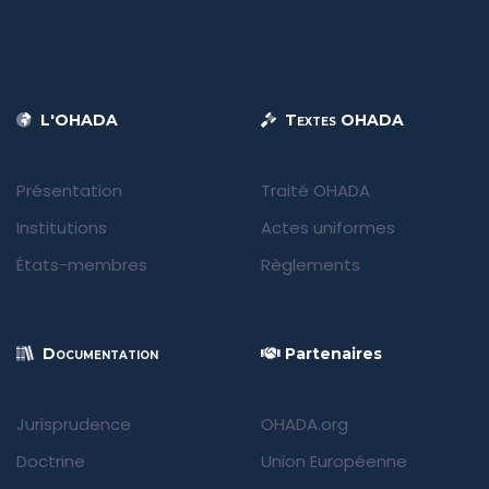
L'OHADA
Textes OHADA
Présentation
Traité OHADA
Institutions
Actes uniformes
États-membres
Règlements
Documentation
Partenaires
Jurisprudence
OHADA.org
Doctrine
Union Européenne