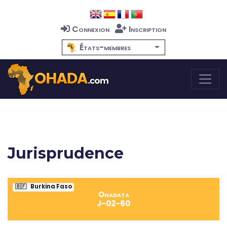
Connexion
Inscription
États-membres
Jurisprudence
🇧🇫
Burkina Faso
Ohadata
J-02-60