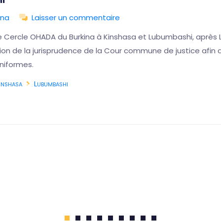
ina
Laisser un commentaire
e Cercle OHADA du Burkina à Kinshasa et Lubumbashi, après L
ution de la jurisprudence de la Cour commune de justice afi
niformes.
inshasa
Lubumbashi
1
2
3
4
5
6
7
8
9