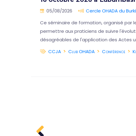
🇨🇩
05/08/2026
Cercle OHADA du Burk
on
Ce séminaire de formation, organisé par l
iques
permettre aux praticiens de suivre l'évol
désagréables de l'application des Actes u
CCJA
Club OHADA
Conférence
K
a suite