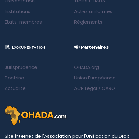
Présentation
Traité OHADA
Institutions
Actes uniformes
États-membres
Règlements
Documentation
Partenaires
Jurisprudence
OHADA.org
Doctrine
Union Européenne
Actualité
ACP Legal
/
CARO
Site internet de l'Association pour l'Unification du Droit