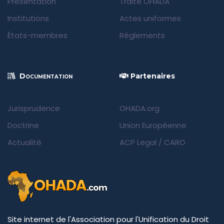
Présentation
Traité OHADA
Institutions
Actes uniformes
États-membres
Règlements
Documentation
Partenaires
Jurisprudence
OHADA.org
Doctrine
Union Européenne
Actualité
ACP Legal
/
CARO
Site internet de l'Association pour l'Unification du Droit