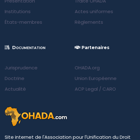
Présentation
Traité OHADA
Institutions
Actes uniformes
États-membres
Règlements
Documentation
Partenaires
Jurisprudence
OHADA.org
Doctrine
Union Européenne
Actualité
ACP Legal
/
CARO
Site internet de l'Association pour l'Unification du Droit