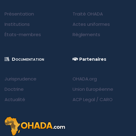
Présentation
Traité OHADA
Institutions
Actes uniformes
États-membres
Règlements
Documentation
Partenaires
Jurisprudence
OHADA.org
Doctrine
Union Européenne
Actualité
ACP Legal
/
CARO