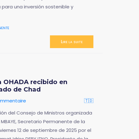
 para una inversión sostenible y
nente
Lire la suite
a OHADA recibido en
tado de Chad
ommentaire
🇹🇩
ión del Consejo de Ministros organizada
MBAYE, Secretario Permanente de la
 viernes 12 de septiembre de 2025 por el
mat Idriss DEBY ITNO, Presidente de la