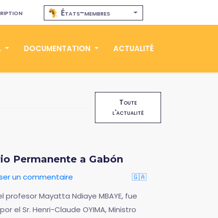
ription
États-membres
A
DOCUMENTATION
ACTUALITÉ
Toute
l'actualité
tario Permanente a Gabón
sser un commentaire
🇬🇦
el profesor Mayatta Ndiaye MBAYE, fue
por el Sr. Henri-Claude OYIMA, Ministro