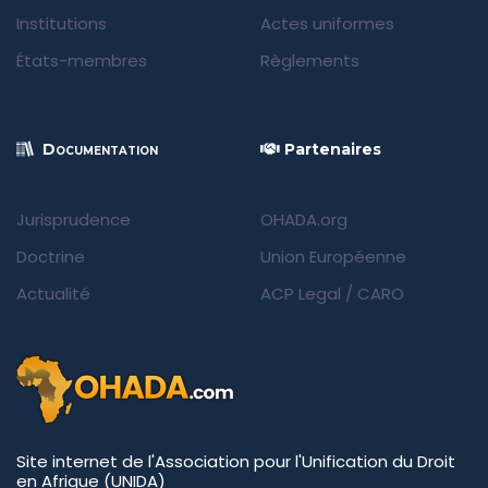
Institutions
Actes uniformes
États-membres
Règlements
Documentation
Partenaires
Jurisprudence
OHADA.org
Doctrine
Union Européenne
Actualité
ACP Legal
/
CARO
Site internet de l'Association pour l'Unification du Droit
en Afrique (UNIDA)